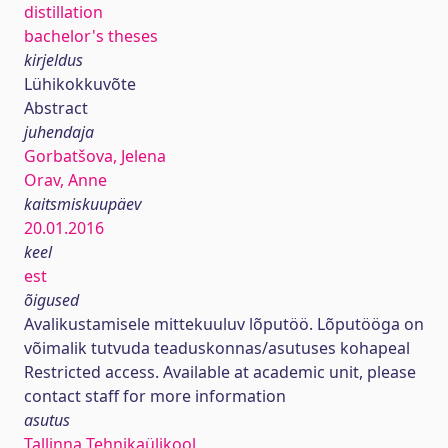
distillation
bachelor's theses
kirjeldus
Lühikokkuvõte
Abstract
juhendaja
Gorbatšova, Jelena
Orav, Anne
kaitsmiskuupäev
20.01.2016
keel
est
õigused
Avalikustamisele mittekuuluv lõputöö. Lõputööga on
võimalik tutvuda teaduskonnas/asutuses kohapeal
Restricted access. Available at academic unit, please
contact staff for more information
asutus
Tallinna Tehnikaülikool