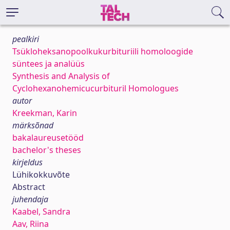
pealkiri
Tsükloheksanopoolkukurbituriili homoloogide
süntees ja analüüs
Synthesis and Analysis of
Cyclohexanohemicucurbituril Homologues
autor
Kreekman, Karin
märksõnad
bakalaureusetööd
bachelor's theses
kirjeldus
Lühikokkuvõte
Abstract
juhendaja
Kaabel, Sandra
Aav, Riina