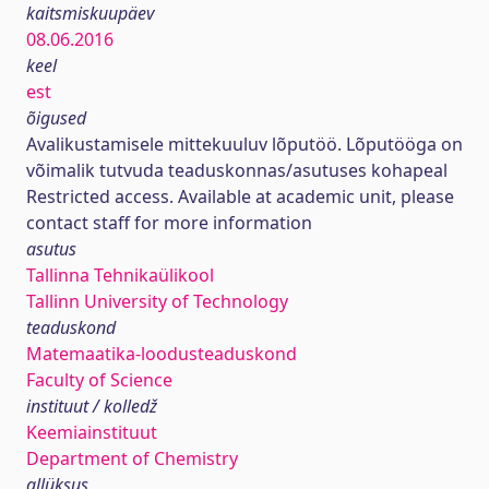
kaitsmiskuupäev
08.06.2016
keel
est
õigused
Avalikustamisele mittekuuluv lõputöö. Lõputööga on
võimalik tutvuda teaduskonnas/asutuses kohapeal
Restricted access. Available at academic unit, please
contact staff for more information
asutus
Tallinna Tehnikaülikool
Tallinn University of Technology
teaduskond
Matemaatika-loodusteaduskond
Faculty of Science
instituut / kolledž
Keemiainstituut
Department of Chemistry
allüksus