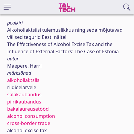
pealkiri
Alkoholiaktsiisi tulemuslikkus ning seda mõjutavad
välised tegurid Eesti näitel
The Effectiveness of Alcohol Excise Tax and the
Influence of External Factors: The Case of Estonia
autor
Mäepere, Harri
märksõnad
alkoholiaktsiis
riigieelarvele
salakaubandus
piirikaubandus
bakalaureusetööd
alcohol consumption
cross-border trade
alcohol excise tax