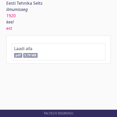
Eesti Tehnika Selts
ilmumisaeg
1920
keel
est
Laadi alla
pdf
5,79 MB
TALTECH DIGIKOGU