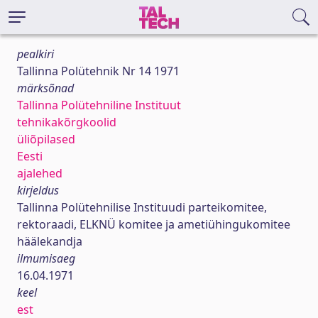
pealkiri
Tallinna Polütehnik Nr 14 1971
märksõnad
Tallinna Polütehniline Instituut
tehnikakõrgkoolid
üliõpilased
Eesti
ajalehed
kirjeldus
Tallinna Polütehnilise Instituudi parteikomitee,
rektoraadi, ELKNÜ komitee ja ametiühingukomitee
häälekandja
ilmumisaeg
16.04.1971
keel
est