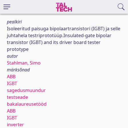
pealkiri
Isoleeritud paisuga bipolaartransistori (IGBT) ja selle
juhtahela testriprototüüp.Insulated-gate bipolar
transistor (IGBT) and its driver board tester
prototype
autor
Stahlman, Simo
märksõnad
ABB
IGBT
sagedusmuundur
testseade
bakalaureusetööd
ABB
IGBT
inverter