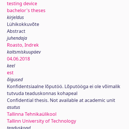
testing device
bachelor's theses
kirjeldus
Lühikokkuvõte
Abstract
juhendaja
Roasto, Indrek
kaitsmiskuupäev
04.06.2018
keel
est
õigused
Konfidentsiaalne lõputöö. Lõputööga ei ole võimalik
tutvuda teaduskonnas kohapeal
Confidential thesis. Not available at academic unit
asutus
Tallinna Tehnikaülikool
Tallinn University of Technology
teaduskond