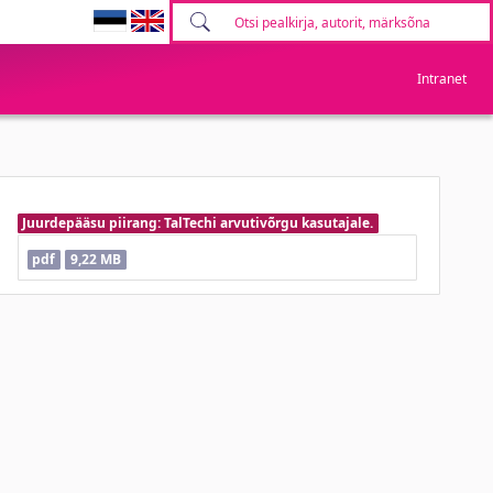
Intranet
Juurdepääsu piirang: TalTechi arvutivõrgu kasutajale.
pdf
9,22 MB