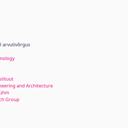
 arvutivõrgus
hnology
stituut
neering and Architecture
rühm
rch Group