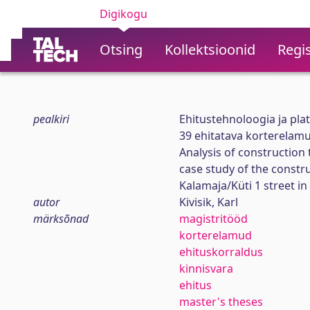
Digikogu
Otsing
Kollektsioonid
Regis
pealkiri
Ehitustehnoloogia ja pla
39 ehitatava korterelamu
Analysis of constructio
case study of the constr
Kalamaja/Küti 1 street in 
autor
Kivisik, Karl
märksõnad
magistritööd
korterelamud
ehituskorraldus
kinnisvara
ehitus
master's theses