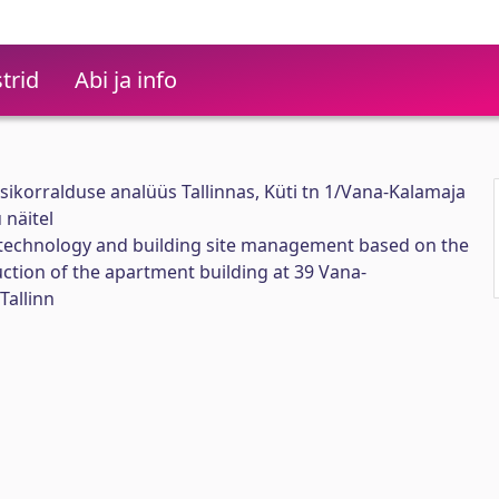
trid
Abi ja info
tsikorralduse analüüs Tallinnas, Küti tn 1/Vana-Kalamaja
 näitel
n technology and building site management based on the
uction of the apartment building at 39 Vana-
Tallinn