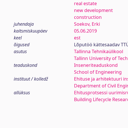
real estate
new development
construction
juhendaja
Soekov, Erki
kaitsmiskuupäev
05.06.2019
keel
est
õigused
Lõputöö kättesaadav TTÜ
asutus
Tallinna Tehnikaülikool
Tallinn University of Tec
teaduskond
Inseneriteaduskond
School of Engineering
instituut / kolledž
Ehituse ja arhitektuuri in
Department of Civil Engi
allüksus
Ehitusprotsessi uurimis
Building Lifecycle Resea