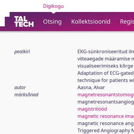
Digikogu
Otsing
Kollektsioonid
Regis
pealkiri
EKG-sünkroniseeritud il
viiteaegade määramise m
visualiseerimiseks kõrge
Adaptation of ECG-gated
technique for patients wi
autor
Aasna, Alvar
märksõnad
magnetresonantstomogr
magnetresonantsangiog
magistritööd
magnetic resonance ima
magnetic resonance ang
Triggered Angiography 