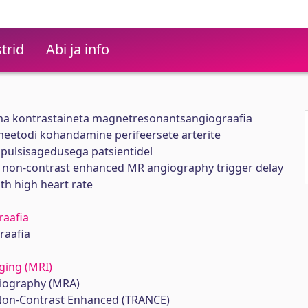
trid
Abi ja info
ma kontrastaineta magnetresonantsangiograafia
eetodi kohandamine perifeersete arterite
 pulsisagedusega patsientidel
 non-contrast enhanced MR angiography trigger delay
th high heart rate
aafia
raafia
ging (MRI)
iography (MRA)
Non-Contrast Enhanced (TRANCE)