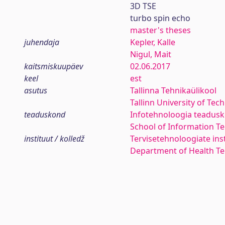
3D TSE
turbo spin echo
master's theses
juhendaja
Kepler, Kalle
Nigul, Mait
kaitsmiskuupäev
02.06.2017
keel
est
asutus
Tallinna Tehnikaülikool
Tallinn University of Tec
teaduskond
Infotehnoloogia teadus
School of Information T
instituut / kolledž
Tervisetehnoloogiate ins
Department of Health Te