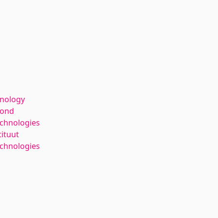
hnology
kond
echnologies
tituut
chnologies