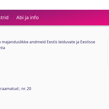
trid
Abi ja info
a majanduslikke andmeid Eestis leiduvate ja Eestisse
hta
raamatud ; nr. 20