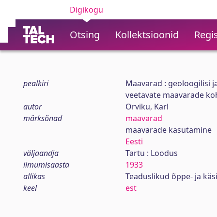
Digikogu
Otsing
Kollektsioonid
Regis
pealkiri
Maavarad : geoloogilisi j
veetavate maavarade ko
autor
Orviku, Karl
märksõnad
maavarad
maavarade kasutamine
Eesti
väljaandja
Tartu : Loodus
ilmumisaasta
1933
allikas
Teaduslikud õppe- ja käsi
keel
est