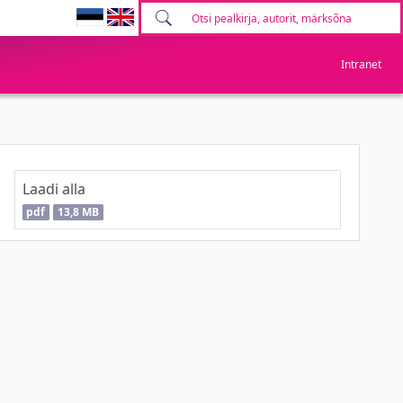
Intranet
Laadi alla
pdf
13,8 MB