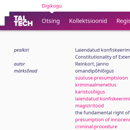
Digikogu
Otsing
Kollektsioonid
Regis
pealkiri
Laiendatud konfiskeeri
Constitutionality of Ext
autor
Reinkort, Janno
märksõnad
omandipõhiõigus
süütuse presumptsioon
kriminaalmenetlus
karistusõigus
laiendatud konfiskeerim
magistritööd
the fundamental right o
presumption of innocen
criminal procedure