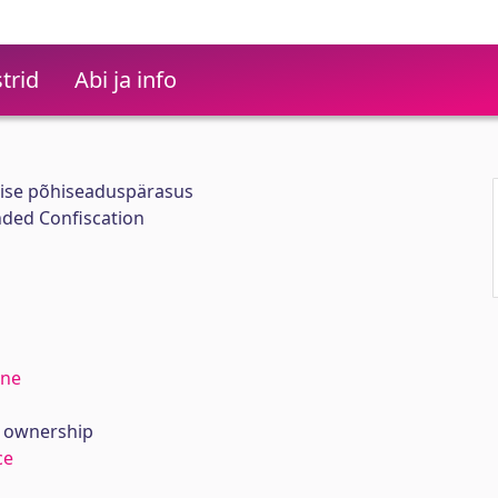
trid
Abi ja info
mise põhiseaduspärasus
ended Confiscation
ine
f ownership
ce