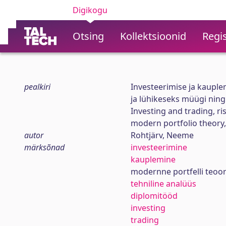
Digikogu
Otsing
Kollektsioonid
Regis
pealkiri
Investeerimise ja kauplem
ja lühikeseks müügi ning 
Investing and trading, ri
modern portfolio theory, 
autor
Rohtjärv, Neeme
märksõnad
investeerimine
kauplemine
modernne portfelli teoor
tehniline analüüs
diplomitööd
investing
trading