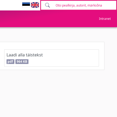
Intranet
Laadi alla täistekst
pdf
964 KB