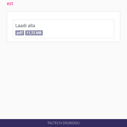
est
Laadi alla
pdf
11,72 MB
TALTECH DIGIKOGU