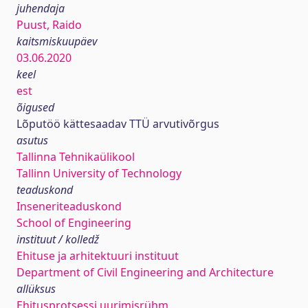
juhendaja
Puust, Raido
kaitsmiskuupäev
03.06.2020
keel
est
õigused
Lõputöö kättesaadav TTÜ arvutivõrgus
asutus
Tallinna Tehnikaülikool
Tallinn University of Technology
teaduskond
Inseneriteaduskond
School of Engineering
instituut / kolledž
Ehituse ja arhitektuuri instituut
Department of Civil Engineering and Architecture
allüksus
Ehitusprotsessi uurimisrühm