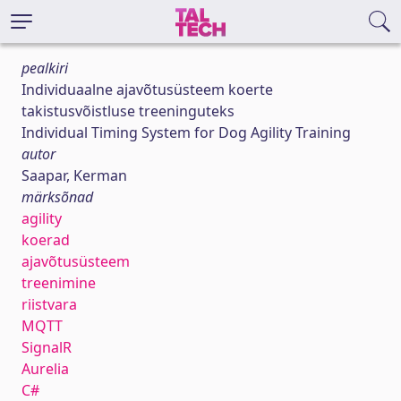
pealkiri
Individuaalne ajavõtusüsteem koerte
takistusvõistluse treeninguteks
Individual Timing System for Dog Agility Training
autor
Saapar, Kerman
märksõnad
agility
koerad
ajavõtusüsteem
treenimine
riistvara
MQTT
SignalR
Aurelia
C#