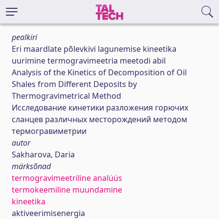
pealkiri
Eri maardlate põlevkivi lagunemise kineetika
uurimine termogravimeetria meetodi abil
Analysis of the Kinetics of Decomposition of Oil
Shales from Different Deposits by
Thermogravimetrical Method
Исследование кинетики разложения горючих
сланцев различных месторождений методом
термогравиметрии
autor
Sakharova, Daria
märksõnad
termogravimeetriline analüüs
termokeemiline muundamine
kineetika
aktiveerimisenergia