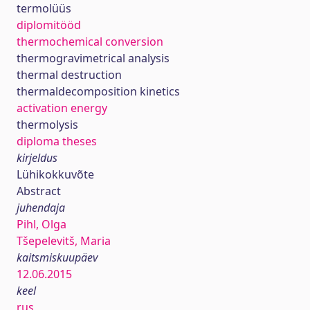
termolüüs
diplomitööd
thermochemical conversion
thermogravimetrical analysis
thermal destruction
thermaldecomposition kinetics
activation energy
thermolysis
diploma theses
kirjeldus
Lühikokkuvõte
Abstract
juhendaja
Pihl, Olga
Tšepelevitš, Maria
kaitsmiskuupäev
12.06.2015
keel
rus