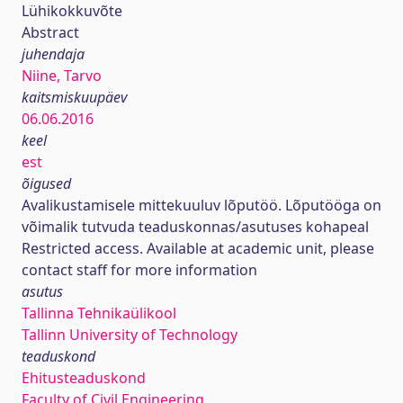
Lühikokkuvõte
Abstract
juhendaja
Niine, Tarvo
kaitsmiskuupäev
06.06.2016
keel
est
õigused
Avalikustamisele mittekuuluv lõputöö. Lõputööga on
võimalik tutvuda teaduskonnas/asutuses kohapeal
Restricted access. Available at academic unit, please
contact staff for more information
asutus
Tallinna Tehnikaülikool
Tallinn University of Technology
teaduskond
Ehitusteaduskond
Faculty of Civil Engineering