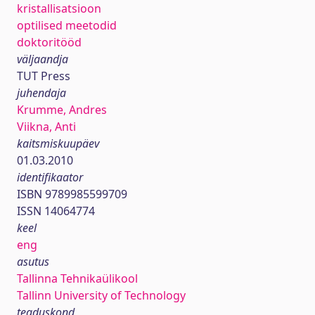
kristallisatsioon
optilised meetodid
doktoritööd
väljaandja
TUT Press
juhendaja
Krumme, Andres
Viikna, Anti
kaitsmiskuupäev
01.03.2010
identifikaator
ISBN 9789985599709
ISSN 14064774
keel
eng
asutus
Tallinna Tehnikaülikool
Tallinn University of Technology
teaduskond