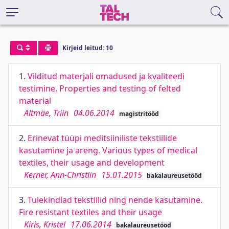
Kirjeid leitud: 10
1.
Vilditud materjali omadused ja kvaliteedi
testimine. Properties and testing of felted
material
Altmäe, Triin
04.06.2014
magistritööd
2.
Erinevat tüüpi meditsiiniliste tekstiilide
kasutamine ja areng. Various types of medical
textiles, their usage and development
Kerner, Ann-Christiin
15.01.2015
bakalaureusetööd
3.
Tulekindlad tekstiilid ning nende kasutamine.
Fire resistant textiles and their usage
Kiris, Kristel
17.06.2014
bakalaureusetööd