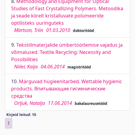
8.
Methodology and Equipment for Optical
Studies of Fast Crystallizing Polymers. Metoodika
ja seade kiirelt kristalluvate polümeeride
optilisteks uuringuteks
Märtson, Triin
01.03.2010
doktoritööd
9.
Tekstiilmaterjalide ümbertöötlemise vajadus ja
võimalused. Textile Recycling: Necessity and
Possibilities
Niiler, Kaija
04.06.2014
magistritööd
10.
Märguvad hügieenitarbed. Wettable hygienic
products. Впитывающие гигиенические
средства
Orljuk, Natalja
17.06.2014
bakalaureusetööd
Kirjeid leitud: 10
1