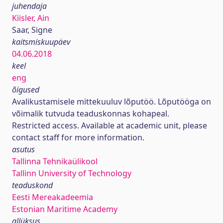
juhendaja
Kiisler, Ain
Saar, Signe
kaitsmiskuupäev
04.06.2018
keel
eng
õigused
Avalikustamisele mittekuuluv lõputöö. Lõputööga on
võimalik tutvuda teaduskonnas kohapeal.
Restricted access. Available at academic unit, please
contact staff for more information.
asutus
Tallinna Tehnikaülikool
Tallinn University of Technology
teaduskond
Eesti Mereakadeemia
Estonian Maritime Academy
allüksus