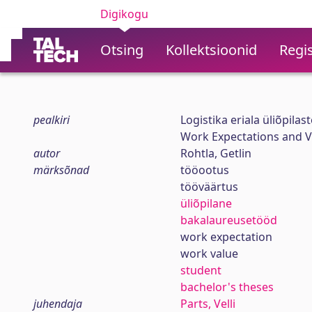
Digikogu
Otsing
Kollektsioonid
Regis
pealkiri
Logistika eriala üliõpila
Work Expectations and V
autor
Rohtla, Getlin
märksõnad
tööootus
tööväärtus
üliõpilane
bakalaureusetööd
work expectation
work value
student
bachelor's theses
juhendaja
Parts, Velli