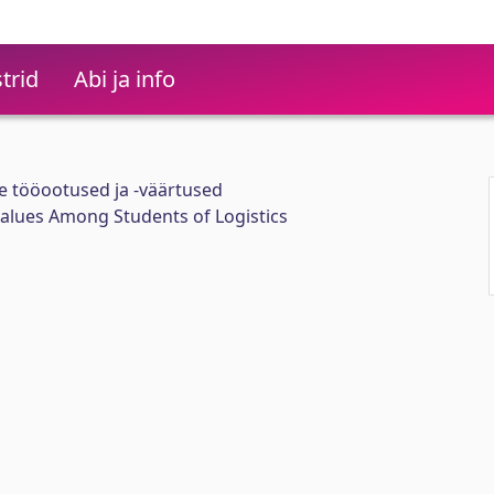
trid
Abi ja info
ste tööootused ja -väärtused
alues Among Students of Logistics