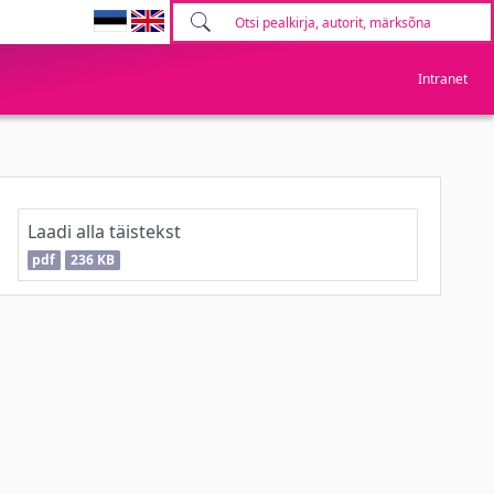
Intranet
Laadi alla täistekst
pdf
236 KB