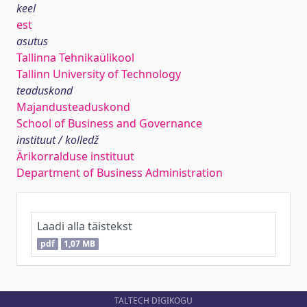
keel
est
asutus
Tallinna Tehnikaülikool
Tallinn University of Technology
teaduskond
Majandusteaduskond
School of Business and Governance
instituut / kolledž
Ärikorralduse instituut
Department of Business Administration
Laadi alla täistekst
pdf
1,07 MB
TALTECH DIGIKOGU