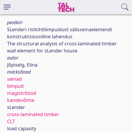
pealkiri
SLenderi ristkihtliimpuidust välisseinaelemendi
konstruktsiooniline lahendus
The structural analysis of cross-laminated timber
wall element for sLender house
autor
Jõpiselg, Elina
märksõnad
seinad
liimpuit
magistritööd
kandevõime
sLender
cross-laminated timber
CLT
load capasity