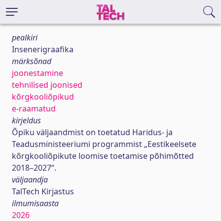
pealkiri
Insenerigraafika
märksõnad
joonestamine
tehnilised joonised
kõrgkooliõpikud
e-raamatud
kirjeldus
Õpiku väljaandmist on toetatud Haridus- ja
Teadusministeeriumi programmist „Eestikeelsete
kõrgkooliõpikute loomise toetamise põhimõtted
2018–2027“.
väljaandja
TalTech Kirjastus
ilmumisaasta
2026