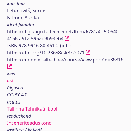
koostaja
Letunovitš, Sergei
Nõmm, Aurika
identifikaator
https://digikogu.taltech.ee/et/Item/6781a0c5-0640-
4166-a512-5962b9b93eb4
ISBN 978-9916-80-461-2 (pdf)
https://doi.org/10.23658/sk8z-2071
https://moodle.taltech.ee/course/view.php?id=36816
keel
est
õigused
CC-BY 4.0
asutus
Tallinna Tehnikaülikool
teaduskond
Inseneriteaduskond
instituut / kolledž