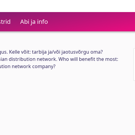
trid
Abi ja info
s. Kelle võit: tarbija ja/või jaotusvõrgu oma?
ian distribution network. Who will benefit the most:
bution network company?