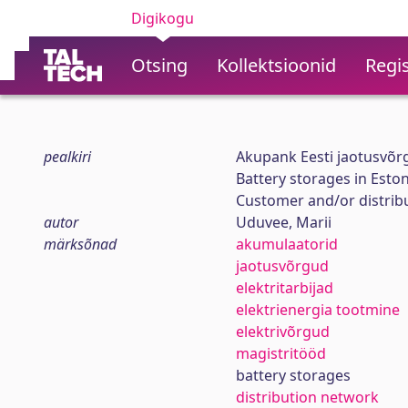
Digikogu
Otsing
Kollektsioonid
Regis
pealkiri
Akupank Eesti jaotusvõrgu
Battery storages in Eston
Customer and/or distri
autor
Uduvee, Marii
märksõnad
akumulaatorid
jaotusvõrgud
elektritarbijad
elektrienergia tootmine
elektrivõrgud
magistritööd
battery storages
distribution network