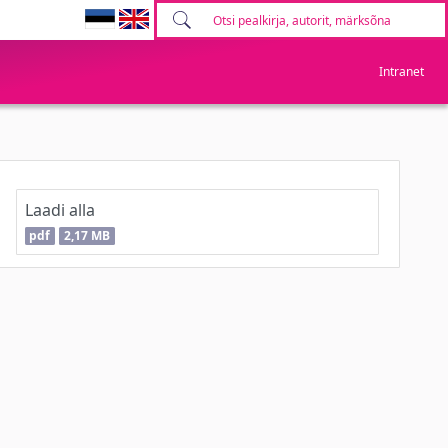
Intranet
Laadi alla
pdf
2,17 MB