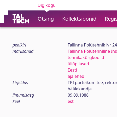
Digikogu
Otsing
Kollektsioonid
Regis
pealkiri
Tallinna Polütehnik Nr 2
märksõnad
Tallinna Polütehniline Ins
tehnikakõrgkoolid
üliõpilased
Eesti
ajalehed
kirjeldus
TPI parteikomitee, rekt
häälekandja
ilmumisaeg
09.09.1988
keel
est