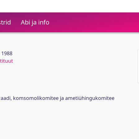
trid
Abi ja info
4 1988
tituut
oraadi, komsomolikomitee ja ametiühingukomitee