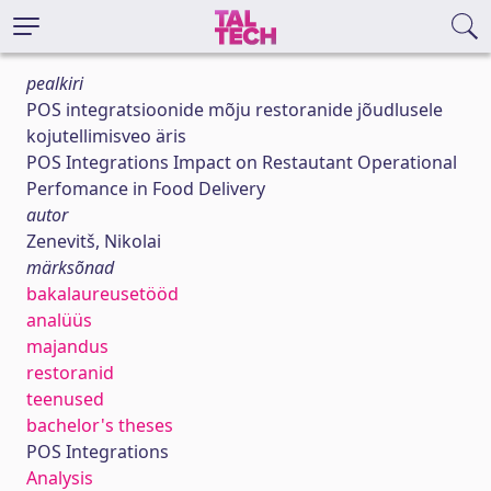
pealkiri
POS integratsioonide mõju restoranide jõudlusele
kojutellimisveo äris
POS Integrations Impact on Restautant Operational
Perfomance in Food Delivery
autor
Zenevitš, Nikolai
märksõnad
bakalaureusetööd
analüüs
majandus
restoranid
teenused
bachelor's theses
POS Integrations
Analysis