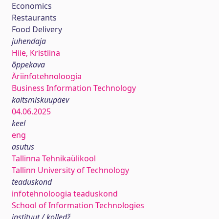
Economics
Restaurants
Food Delivery
juhendaja
Hiie, Kristiina
õppekava
Äriinfotehnoloogia
Business Information Technology
kaitsmiskuupäev
04.06.2025
keel
eng
asutus
Tallinna Tehnikaülikool
Tallinn University of Technology
teaduskond
infotehnoloogia teaduskond
School of Information Technologies
instituut / kolledž