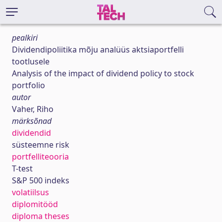
pealkiri
Dividendipoliitika mõju analüüs aktsiaportfelli
tootlusele
Analysis of the impact of dividend policy to stock
portfolio
autor
Vaher, Riho
märksõnad
dividendid
süsteemne risk
portfelliteooria
T-test
S&P 500 indeks
volatiilsus
diplomitööd
diploma theses