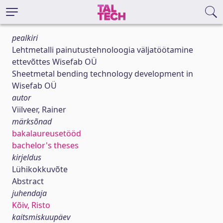
pealkiri
Lehtmetalli painutustehnoloogia väljatöötamine
ettevõttes Wisefab OÜ
Sheetmetal bending technology development in
Wisefab OÜ
autor
Viilveer, Rainer
märksõnad
bakalaureusetööd
bachelor's theses
kirjeldus
Lühikokkuvõte
Abstract
juhendaja
Kõiv, Risto
kaitsmiskuupäev