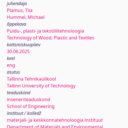
juhendaja
Plamus, Tiia
Hummel, Michael
õppekava
Puidu-, plasti- ja tekstiilitehnoloogia
Technology of Wood, Plastic and Textiles
kaitsmiskuupäev
30.06.2025
keel
eng
asutus
Tallinna Tehnikaülikool
Tallinn University of Technology
teaduskond
inseneriteaduskond
School of Engineering
instituut / kolledž
materjali- ja keskkonnatehnoloogia instituut
Department of Materials and Environmental