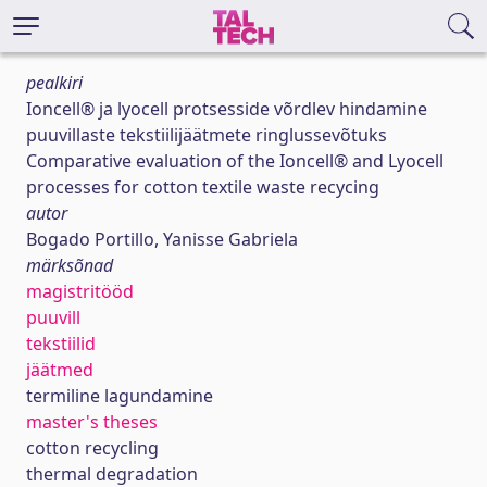
pealkiri
Ioncell® ja lyocell protsesside võrdlev hindamine
puuvillaste tekstiilijäätmete ringlussevõtuks
Comparative evaluation of the Ioncell® and Lyocell
processes for cotton textile waste recycing
autor
Bogado Portillo, Yanisse Gabriela
märksõnad
magistritööd
puuvill
tekstiilid
jäätmed
termiline lagundamine
master's theses
cotton recycling
thermal degradation