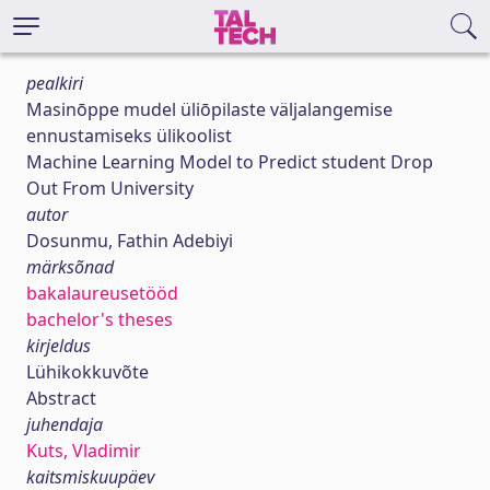
pealkiri
Masinōppe mudel üliōpilaste väljalangemise
ennustamiseks ülikoolist
Machine Learning Model to Predict student Drop
Out From University
autor
Dosunmu, Fathin Adebiyi
märksõnad
bakalaureusetööd
bachelor's theses
kirjeldus
Lühikokkuvõte
Abstract
juhendaja
Kuts, Vladimir
kaitsmiskuupäev