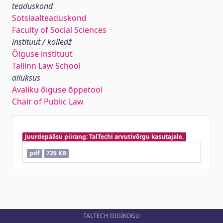
teaduskond
Sotsiaalteaduskond
Faculty of Social Sciences
instituut / kolledž
Õiguse instituut
Tallinn Law School
allüksus
Avaliku õiguse õppetool
Chair of Public Law
Juurdepääsu piirang: TalTechi arvutivõrgu kasutajale.
pdf
726 KB
TALTECH DIGIKOGU