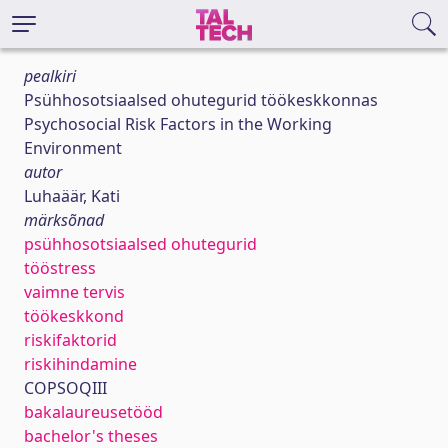
pealkiri
Psühhosotsiaalsed ohutegurid töökeskkonnas
Psychosocial Risk Factors in the Working
Environment
autor
Luhaäär, Kati
märksõnad
psühhosotsiaalsed ohutegurid
tööstress
vaimne tervis
töökeskkond
riskifaktorid
riskihindamine
COPSOQIII
bakalaureusetööd
bachelor's theses