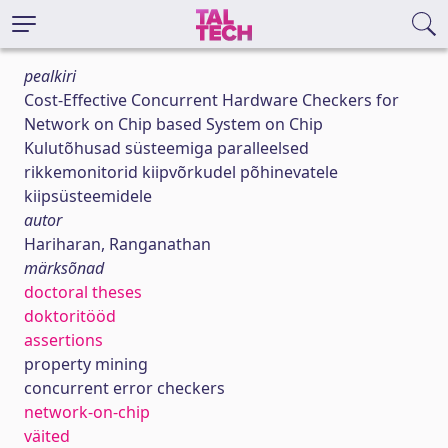
pealkiri
Cost-Effective Concurrent Hardware Checkers for
Network on Chip based System on Chip
Kulutõhusad süsteemiga paralleelsed
rikkemonitorid kiipvõrkudel põhinevatele
kiipsüsteemidele
autor
Hariharan, Ranganathan
märksõnad
doctoral theses
doktoritööd
assertions
property mining
concurrent error checkers
network-on-chip
väited