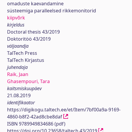
omaduste kaevandamine
süsteemiga paralleelsed rikkemonitorid
kiipvõrk
kirjeldus
Doctoral thesis 43/2019
Doktoritöö 43/2019
väljaandja
TalTech Press
TalTech Kirjastus
juhendaja
Raik, Jaan
Ghasempouri, Tara
kaitsmiskuupäev
21.08.2019
identifikaator
https://digikogu.taltech.ee/et/Item/7bf00a9a-9169-
4860-b8f2-42ad8cbe8daf
ISBN 9789949834686 (pdf)
https://doi.org/10.23658/taltech.43/2019