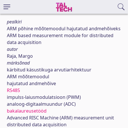
pealkiri
ARM põhine mõõtemoodul hajutatud andmehõiveks
ARM based measurement module for distributed
data acquisition
autor
Raja, Margo
märksõnad
kärbitud käsustikuga arvutiarhitektuur
ARM mõõtemoodul
hajutatud andmehõive
RS485
impulss-laiusmodulatsioon (PWM)
analoog-digitaalmuundur (ADC)
bakalaureusetööd
Advanced RISC Machine (ARM) measurement unit
distributed data acquisition