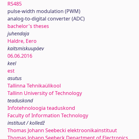
RS485
pulse-width modulation (PWM)
analog-to-digital converter (ADC)
bachelor's theses
juhendaja
Haldre, Eero
kaitsmiskuupäev
06.06.2016
keel
est
asutus
Tallinna Tehnikaülikool
Tallinn University of Technology
teaduskond
Infotehnoloogia teaduskond
Faculty of Information Technology
instituut / kolledž
Thomas Johann Seebecki elektroonikainstituut
Thomas Johann Seebeck Department of Electronics