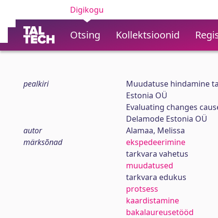
Digikogu
Otsing
Kollektsioonid
Regis
pealkiri
Muudatuse hindamine ta
Estonia OÜ
Evaluating changes cause
Delamode Estonia OÜ
autor
Alamaa, Melissa
märksõnad
ekspedeerimine
tarkvara vahetus
muudatused
tarkvara edukus
protsess
kaardistamine
bakalaureusetööd