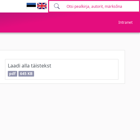
Intranet
Laadi alla täistekst
pdf
645 KB