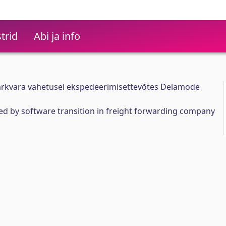
trid
Abi ja info
rkvara vahetusel ekspedeerimisettevõtes Delamode
d by software transition in freight forwarding company