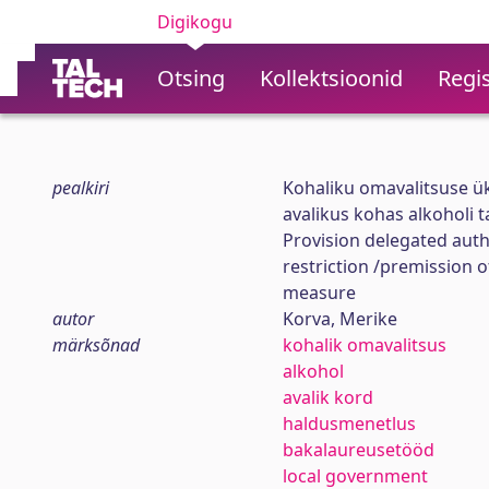
Digikogu
Otsing
Kollektsioonid
Regis
pealkiri
Kohaliku omavalitsuse ük
avalikus kohas alkoholi t
Provision delegated autho
restriction /premission 
measure
autor
Korva, Merike
märksõnad
kohalik omavalitsus
alkohol
avalik kord
haldusmenetlus
bakalaureusetööd
local government