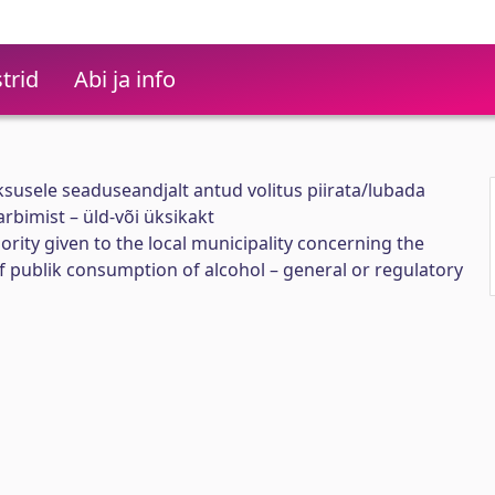
trid
Abi ja info
susele seaduseandjalt antud volitus piirata/lubada
arbimist – üld-või üksikakt
rity given to the local municipality concerning the
of publik consumption of alcohol – general or regulatory