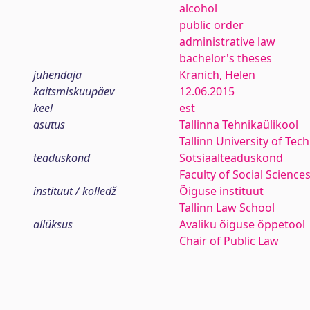
alcohol
public order
administrative law
bachelor's theses
juhendaja
Kranich, Helen
kaitsmiskuupäev
12.06.2015
keel
est
asutus
Tallinna Tehnikaülikool
Tallinn University of Tec
teaduskond
Sotsiaalteaduskond
Faculty of Social Science
instituut / kolledž
Õiguse instituut
Tallinn Law School
allüksus
Avaliku õiguse õppetool
Chair of Public Law