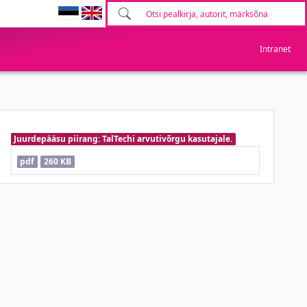
Intranet
Juurdepääsu piirang: TalTechi arvutivõrgu kasutajale.
pdf
260 KB