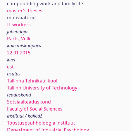
compounding work and family life
master's theses
motivaatorid
IT workers
juhendaja
Parts, Velli
kaitsmiskuupäev
22.01.2015
keel
est
asutus
Tallinna Tehnikaülikool
Tallinn University of Technology
teaduskond
Sotsiaalteaduskond
Faculty of Social Sciences
instituut / kolledž
Tööstuspsühholoogia instituut
Department of Industrial Psychology