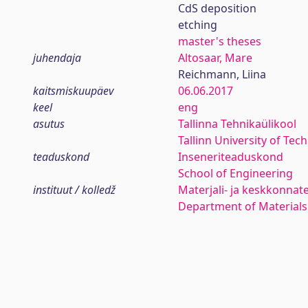
CdS deposition
etching
master's theses
juhendaja
Altosaar, Mare
Reichmann, Liina
kaitsmiskuupäev
06.06.2017
keel
eng
asutus
Tallinna Tehnikaülikool
Tallinn University of Tec
teaduskond
Inseneriteaduskond
School of Engineering
instituut / kolledž
Materjali- ja keskkonnat
Department of Materials