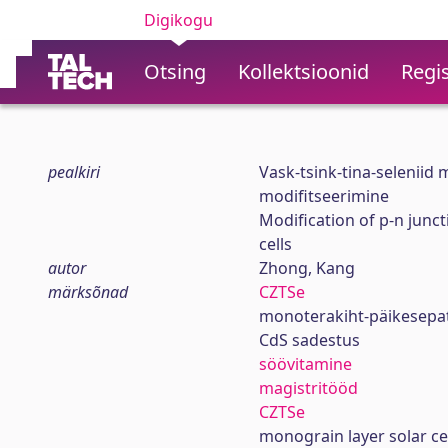
Digikogu
Otsing
Kollektsioonid
Regis
pealkiri
Vask-tsink-tina-selenii
modifitseerimine
Modification of p-n junct
cells
autor
Zhong, Kang
märksõnad
CZTSe
monoterakiht-päikesepata
CdS sadestus
söövitamine
magistritööd
CZTSe
monograin layer solar cel