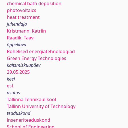
chemical bath deposition
photovoltaics
heat treatment
juhendaja
Kristmann, Katriin
Raadik, Taavi
õppekava
Rohelised energiatehnoloogiad
Green Energy Technologies
kaitsmiskuupäev
29.05.2025
keel
est
asutus
Tallinna Tehnikaülikool
Tallinn University of Technology
teaduskond
inseneriteaduskond
School of Engineering