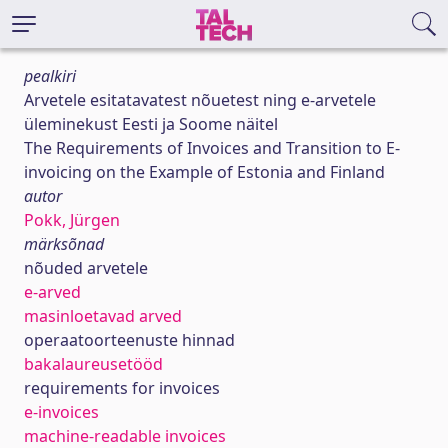
pealkiri
Arvetele esitatavatest nõuetest ning e-arvetele
üleminekust Eesti ja Soome näitel
The Requirements of Invoices and Transition to E-
invoicing on the Example of Estonia and Finland
autor
Pokk, Jürgen
märksõnad
nõuded arvetele
e-arved
masinloetavad arved
operaatoorteenuste hinnad
bakalaureusetööd
requirements for invoices
e-invoices
machine-readable invoices