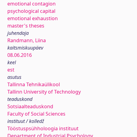
emotional contagion
psychological capital
emotional exhaustion
master's theses
juhendaja
Randmann, Liina
kaitsmiskuupäev
08.06.2016
keel
est
asutus
Tallinna Tehnikaülikool
Tallinn University of Technology
teaduskond
Sotsiaalteaduskond
Faculty of Social Sciences
instituut / kolledž
Tööstuspsühholoogia instituut
Department of Industrial Psychology