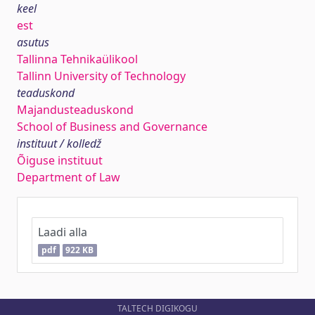
keel
est
asutus
Tallinna Tehnikaülikool
Tallinn University of Technology
teaduskond
Majandusteaduskond
School of Business and Governance
instituut / kolledž
Õiguse instituut
Department of Law
Laadi alla
pdf
922 KB
TALTECH DIGIKOGU