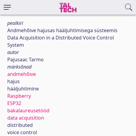
pealkiri
Andmehõive hajusas hääljuhtimisega süsteemis
Data Acquisition in a Distributed Voice Control
System
autor
Pajusaar, Tarmo
märksõnad
andmehõive
hajus
hääljuhtimine
Raspberry
ESP32
bakalaureusetööd
data acquisition
distributed
voice control