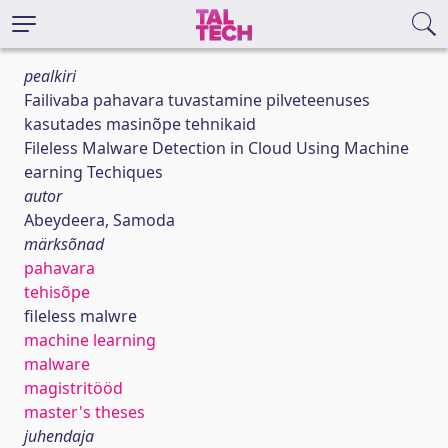
pealkiri
Failivaba pahavara tuvastamine pilveteenuses
kasutades masinõpe tehnikaid
Fileless Malware Detection in Cloud Using Machine
earning Techiques
autor
Abeydeera, Samoda
märksõnad
pahavara
tehisõpe
fileless malwre
machine learning
malware
magistritööd
master's theses
juhendaja