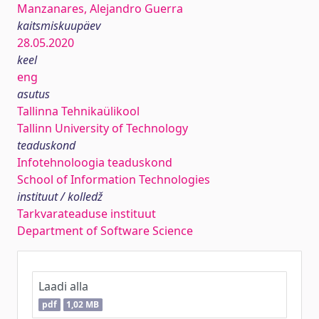
Manzanares, Alejandro Guerra
kaitsmiskuupäev
28.05.2020
keel
eng
asutus
Tallinna Tehnikaülikool
Tallinn University of Technology
teaduskond
Infotehnoloogia teaduskond
School of Information Technologies
instituut / kolledž
Tarkvarateaduse instituut
Department of Software Science
Laadi alla
pdf
1,02 MB