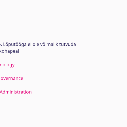
. Lõputööga ei ole võimalik tutvuda
kohapeal
hnology
Governance
Administration