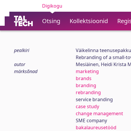
Digikogu
Otsing
Kollektsioonid
Regis
pealkiri
Väikelinna teenusepakkuj
Rebranding of a small-to
autor
Mesiäinen, Heidi Krista 
märksõnad
marketing
brands
branding
rebranding
service branding
case study
change management
SME company
bakalaureusetööd