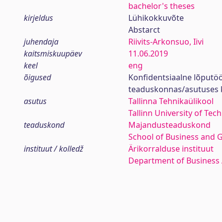
bachelor's theses
kirjeldus
Lühikokkuvõte
Abstarct
juhendaja
Riivits-Arkonsuo, Iivi
kaitsmiskuupäev
11.06.2019
keel
eng
õigused
Konfidentsiaalne lõputöö
teaduskonnas/asutuses 
asutus
Tallinna Tehnikaülikool
Tallinn University of Tec
teaduskond
Majandusteaduskond
School of Business and 
instituut / kolledž
Ärikorralduse instituut
Department of Business 