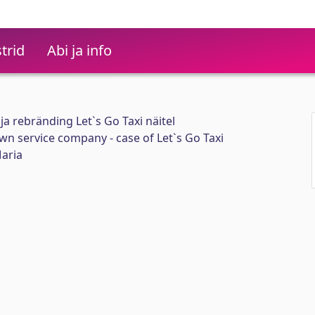
trid
Abi ja info
a rebränding Let`s Go Taxi näitel
wn service company - case of Let`s Go Taxi
Maria