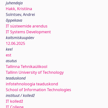
juhendaja
Hakk, Kristiina
Solntsev, Andrei
õppekava
IT süsteemide arendus
IT Systems Development
kaitsmiskuupäev
12.06.2025
keel
est
asutus
Tallinna Tehnikaülikool
Tallinn University of Technology
teaduskond
infotehnoloogia teaduskond
School of Information Technologies
instituut / kolledž
IT kolledž
IT College