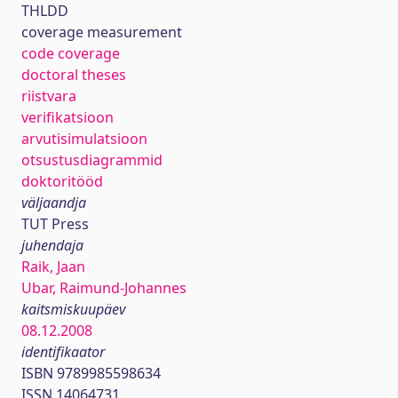
THLDD
coverage measurement
code coverage
doctoral theses
riistvara
verifikatsioon
arvutisimulatsioon
otsustusdiagrammid
doktoritööd
väljaandja
TUT Press
juhendaja
Raik, Jaan
Ubar, Raimund-Johannes
kaitsmiskuupäev
08.12.2008
identifikaator
ISBN 9789985598634
ISSN 14064731