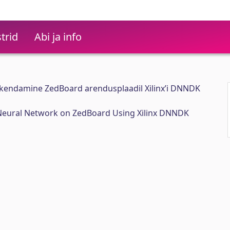
trid
Abi ja info
kendamine ZedBoard arendusplaadil Xilinx’i DNNDK
 Neural Network on ZedBoard Using Xilinx DNNDK