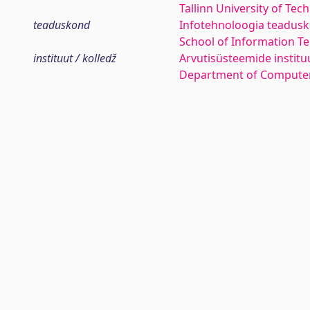
Tallinn University of Tec
teaduskond
Infotehnoloogia teadus
School of Information T
instituut / kolledž
Arvutisüsteemide institu
Department of Compute