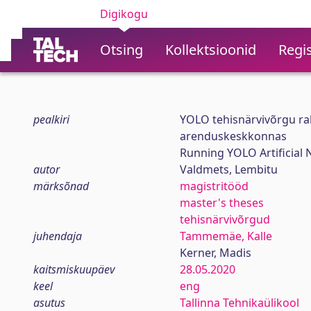
Digikogu
Otsing
Kollektsioonid
Regis
pealkiri
YOLO tehisnärvivõrgu ra
arenduskeskkonnas
Running YOLO Artificial
autor
Valdmets, Lembitu
märksõnad
magistritööd
master's theses
tehisnärvivõrgud
juhendaja
Tammemäe, Kalle
Kerner, Madis
kaitsmiskuupäev
28.05.2020
keel
eng
asutus
Tallinna Tehnikaülikool