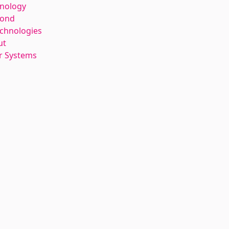
hnology
kond
echnologies
ut
r Systems