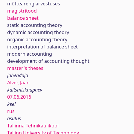
mõtteareng arvestuses
magistritööd
balance sheet
static accounting theory
dynamic accounting theory
organic accounting theory
interpretation of balance sheet
modern accounting
development of accounting thought
master's theses
juhendaja
Alver, Jaan
kaitsmiskuupäev
07.06.2016
keel
rus
asutus
Tallinna Tehnikaülikool
Tallinn University of Technology