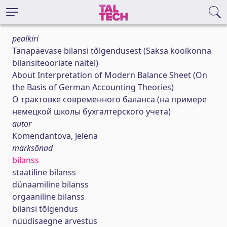
pealkiri
Tänapäevase bilansi tõlgendusest (Saksa koolkonna
bilansiteooriate näitel)
About Interpretation of Modern Balance Sheet (On
the Basis of German Accounting Theories)
О трактовке современного баланса (на примере
немецкой школы бухгалтерского учета)
autor
Komendantova, Jelena
märksõnad
bilanss
staatiline bilanss
dünaamiline bilanss
orgaaniline bilanss
bilansi tõlgendus
nüüdisaegne arvestus