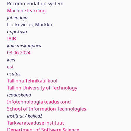
Recommendation system
Machine learning
juhendaja
Liutkevičius, Markko
õppekava
IAIB
kaitsmiskuupäev
03.06.2024
keel
est
asutus
Tallinna Tehnikaülikool
Tallinn University of Technology
teaduskond
Infotehnoloogia teaduskond
School of Information Technologies
instituut / kolledž
Tarkvarateaduse instituut
Department of Software Science